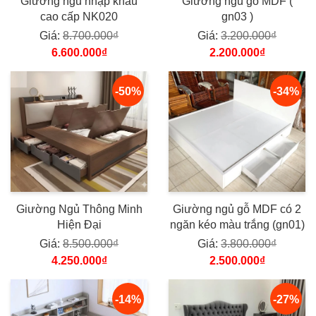
Giường ngủ nhập khẩu
Giường ngủ gỗ MDF (
cao cấp NK020
gn03 )
Giá:
8.700.000₫
Giá:
3.200.000₫
6.600.000₫
2.200.000₫
-50%
-34%
Giường Ngủ Thông Minh
Giường ngủ gỗ MDF có 2
Hiện Đại
ngăn kéo màu trắng (gn01)
Giá:
8.500.000₫
Giá:
3.800.000₫
4.250.000₫
2.500.000₫
-14%
-27%