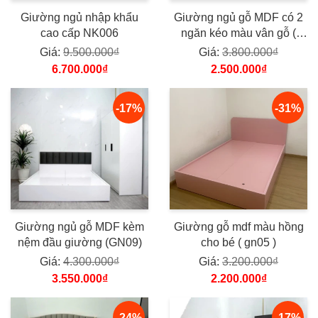
Giường ngủ nhập khẩu
Giường ngủ gỗ MDF có 2
cao cấp NK006
ngăn kéo màu vân gỗ (
gn04 )
Giá:
9.500.000₫
Giá:
3.800.000₫
6.700.000₫
2.500.000₫
-17%
-31%
Giường ngủ gỗ MDF kèm
Giường gỗ mdf màu hồng
nệm đầu giường (GN09)
cho bé ( gn05 )
Giá:
4.300.000₫
Giá:
3.200.000₫
3.550.000₫
2.200.000₫
-24%
-17%