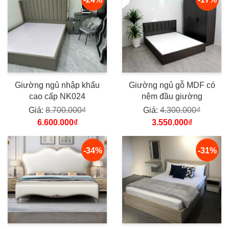
Giường ngủ nhập khẩu
Giường ngủ gỗ MDF có
cao cấp NK024
nệm đầu giường
Giá:
8.700.000₫
Giá:
4.300.000₫
6.600.000₫
3.550.000₫
-34%
-31%