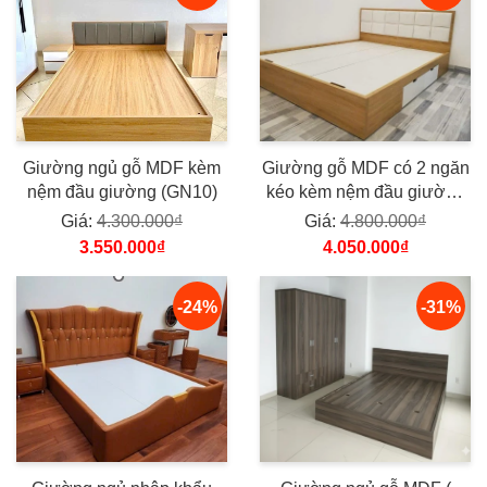
Giường ngủ gỗ MDF kèm
Giường gỗ MDF có 2 ngăn
nệm đầu giường (GN10)
kéo kèm nệm đầu giường
GN06
Giá:
4.300.000₫
Giá:
4.800.000₫
3.550.000₫
4.050.000₫
-24%
-31%