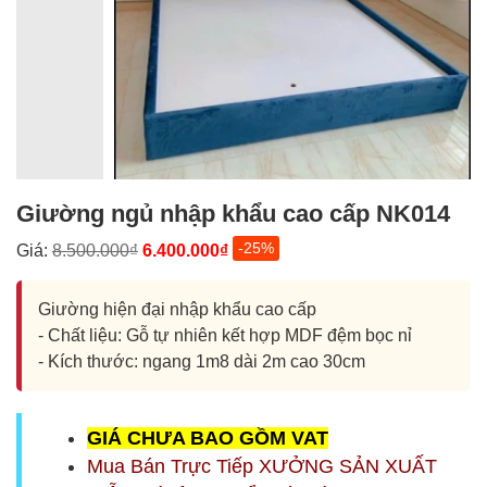
Giường ngủ nhập khẩu cao cấp NK014
-25%
Giá:
8.500.000₫
6.400.000₫
Giường hiện đại nhập khẩu cao cấp
- Chất liệu: Gỗ tự nhiên kết hợp MDF đệm bọc nỉ
- Kích thước: ngang 1m8 dài 2m cao 30cm
G
IÁ CHƯA BAO GỒM
VAT
Mua Bán Trực Tiếp XƯỞNG SẢN XUẤT