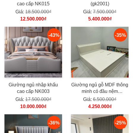
cao cấp NK015
(gk2001)
Giá:
18.500.000₫
Giá:
7.500.000₫
12.500.000₫
5.400.000₫
-43%
-35%
Giường ngủ nhập khẩu
Giường ngủ gỗ MDF thông
cao cấp NK003
minh có đầu nệm
(GTMDN)
Giá:
17.500.000₫
Giá:
6.500.000₫
10.000.000₫
4.250.000₫
-36%
-25%