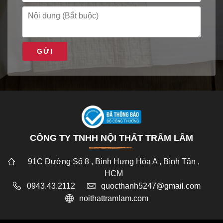
GỬI
CÔNG TY TNHH NỘI THẤT TRÂM LÂM
91C Đường Số 8 , Bình Hưng Hòa A , Bình Tân ,
HCM
0943.43.2112
quocthanh5247@gmail.com
noithattramlam.com