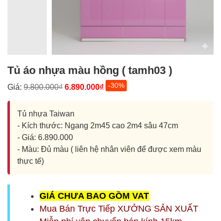
Tủ áo nhựa màu hồng ( tamh03 )
-30%
Giá:
9.800.000₫
6.890.000₫
Tủ nhựa Taiwan
- Kích thước: Ngang 2m45 cao 2m4 sâu 47cm
- Giá: 6.890.000
- Màu: Đủ màu ( liên hệ nhân viên để được xem màu
thực tế)
G
IÁ CHƯA BAO GỒM
VAT
Mua Bán Trực Tiếp XƯỞNG SẢN XUẤT