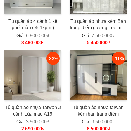
Tủ quần áo 4 cánh 1 kệ
Tủ quần áo nhựa kèm Bàn
phối màu ( 4c1kpm )
trang điểm gương Led màu
giả gỗ A71
Giá:
6.900.000₫
Giá:
7.500.000₫
3.490.000₫
5.450.000₫
-23%
-11%
Tủ quần áo nhựa Taiwan 3
Tủ quần áo nhựa taiwan
cánh Lùa màu A19
kèm bàn trang điểm
Giá:
3.500.000₫
Giá:
9.500.000₫
2.690.000₫
8.500.000₫