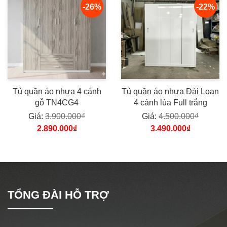
-26%
-22%
Tủ quần áo nhựa 4 cánh
Tủ quần áo nhựa Đài Loan
gỗ TN4CG4
4 cánh lùa Full trắng
Giá:
3.900.000₫
Giá:
4.500.000₫
2.890.000₫
3.490.000₫
TỔNG ĐÀI HỖ TRỢ