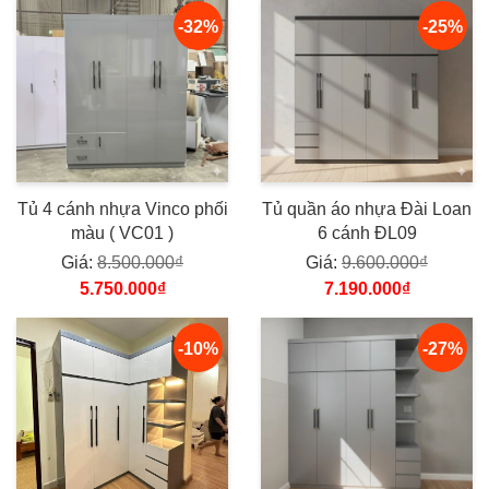
-32%
-25%
Tủ 4 cánh nhựa Vinco phối
Tủ quần áo nhựa Đài Loan
màu ( VC01 )
6 cánh ĐL09
Giá:
8.500.000₫
Giá:
9.600.000₫
5.750.000₫
7.190.000₫
-10%
-27%