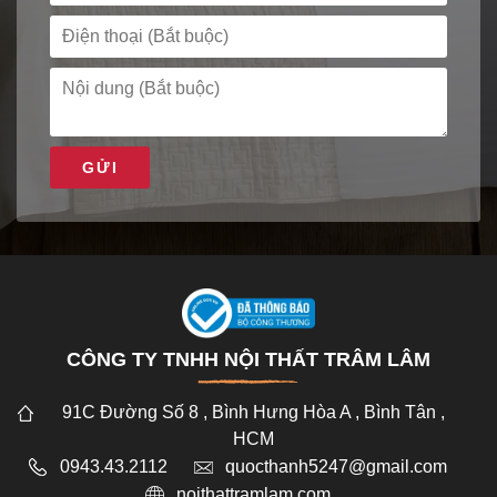
GỬI
CÔNG TY TNHH NỘI THẤT TRÂM LÂM
91C Đường Số 8 , Bình Hưng Hòa A , Bình Tân ,
HCM
0943.43.2112
quocthanh5247@gmail.com
noithattramlam.com