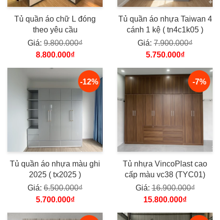
Tủ quần áo chữ L đóng
Tủ quần áo nhựa Taiwan 4
theo yêu cầu
cánh 1 kệ ( tn4c1k05 )
Giá:
9.800.000₫
Giá:
7.900.000₫
8.800.000₫
5.750.000₫
-12%
-7%
Tủ quần áo nhựa màu ghi
Tủ nhựa VincoPlast cao
2025 ( tx2025 )
cấp màu vc38 (TYC01)
Giá:
6.500.000₫
Giá:
16.900.000₫
5.700.000₫
15.800.000₫