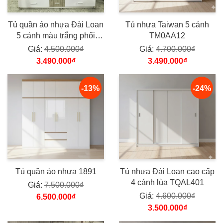
Tủ quần áo nhựa Đài Loan
Tủ nhựa Taiwan 5 cánh
5 cánh màu trắng phối
TM0AA12
TN17
Giá:
4.500.000₫
Giá:
4.700.000₫
3.490.000₫
3.490.000₫
-13%
-24%
Tủ quần áo nhựa 1891
Tủ nhựa Đài Loan cao cấp
4 cánh lùa TQAL401
Giá:
7.500.000₫
Giá:
4.600.000₫
6.500.000₫
3.500.000₫