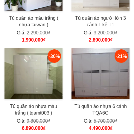
Tủ quần áo màu trắng (
Tủ quần áo người lớn 3
nhựa taiwan )
cánh 1 kệ T1
Giá:
2.290.000₫
Giá:
3.200.000₫
1.990.000₫
2.890.000₫
-30%
-21%
Tủ quần áo nhựa màu
Tủ quần áo nhựa 6 cánh
trắng ( tqamt003 )
TQA6C
Giá:
9.800.000₫
Giá:
5.700.000₫
6.890.000₫
4.490.000₫