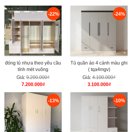
-22%
-24%
đóng tủ nhựa theo yêu cầu
Tủ quần áo 4 cánh màu ghi
tính mét vuông
( tqa4mgv)
Giá:
9.200.000₫
Giá:
4.100.000₫
7.200.000₫
3.100.000₫
-13%
-10%