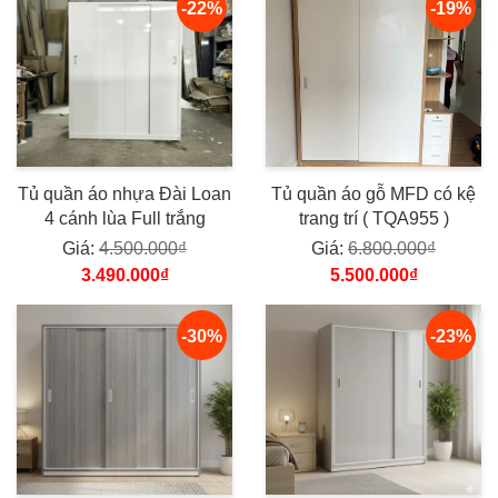
-22%
-19%
Tủ quần áo nhựa Đài Loan
Tủ quần áo gỗ MFD có kệ
4 cánh lùa Full trắng
trang trí ( TQA955 )
Giá:
4.500.000₫
Giá:
6.800.000₫
3.490.000₫
5.500.000₫
-30%
-23%