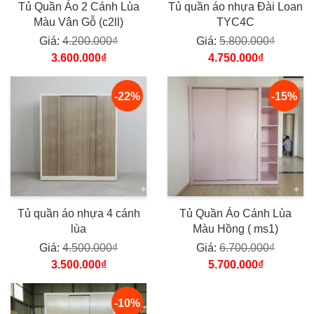
Tủ Quần Áo 2 Cánh Lùa
Tủ quần áo nhựa Đài Loan
Màu Vân Gỗ (c2ll)
TYC4C
Giá:
4.200.000₫
Giá:
5.800.000₫
3.600.000₫
4.750.000₫
-22%
-15%
Tủ quần áo nhựa 4 cánh
Tủ Quần Áo Cánh Lùa
lùa
Màu Hồng ( ms1)
Giá:
4.500.000₫
Giá:
6.700.000₫
3.500.000₫
5.700.000₫
-10%