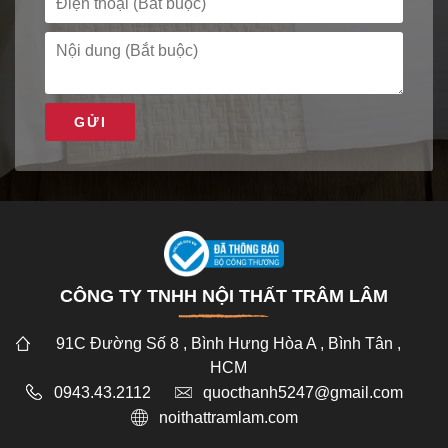
GỬI
CÔNG TY TNHH NỘI THẤT TRÂM LÂM
91C Đường Số 8 , Bình Hưng Hòa A , Bình Tân ,
HCM
0943.43.2112
quocthanh5247@gmail.com
noithattramlam.com