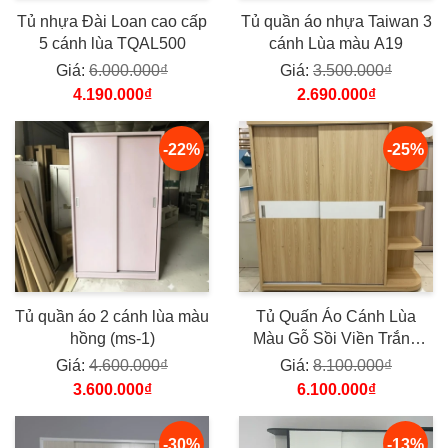
Tủ nhựa Đài Loan cao cấp
Tủ quần áo nhựa Taiwan 3
5 cánh lùa TQAL500
cánh Lùa màu A19
Giá:
6.000.000₫
Giá:
3.500.000₫
4.190.000₫
2.690.000₫
-22%
-25%
Tủ quần áo 2 cánh lùa màu
Tủ Quấn Áo Cánh Lùa
hồng (ms-1)
Màu Gỗ Sồi Viền Trắng
(ms1)
Giá:
4.600.000₫
Giá:
8.100.000₫
3.600.000₫
6.100.000₫
-30%
-13%