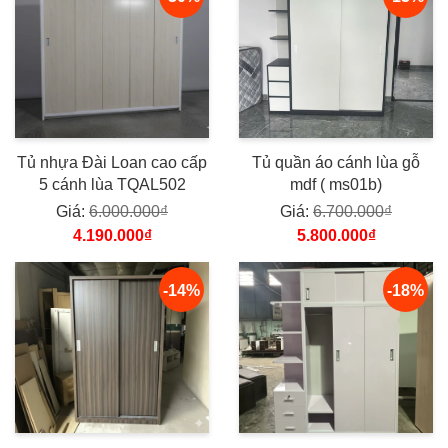
Tủ nhựa Đài Loan cao cấp
Tủ quần áo cánh lùa gỗ
5 cánh lùa TQAL502
mdf ( ms01b)
Giá:
6.000.000₫
Giá:
6.700.000₫
4.190.000₫
5.800.000₫
-14%
-18%