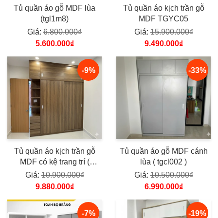
Tủ quần áo gỗ MDF lùa
Tủ quần áo kịch trần gỗ
(tgl1m8)
MDF TGYC05
Giá:
6.800.000₫
Giá:
15.900.000₫
5.600.000₫
9.490.000₫
-9%
-33%
Tủ quần áo kịch trần gỗ
Tủ quần áo gỗ MDF cánh
MDF có kệ trang trí (
lùa ( tgcl002 )
TQAG221 )
Giá:
10.900.000₫
Giá:
10.500.000₫
9.880.000₫
6.990.000₫
-7%
-19%