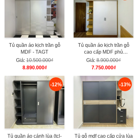
Tủ quần áo kịch trần gỗ
Tủ quần áo kịch trần gỗ
MDF - TAGT
cao cấp MDF phủ
Melamine TQAM01
Giá:
10.500.000₫
Giá:
8.900.000₫
8.890.000₫
7.750.000₫
-12%
-13%
Tủ quần áo cánh lùa (tcl-
Tủ gỗ mdf cao cấp cửa lùa