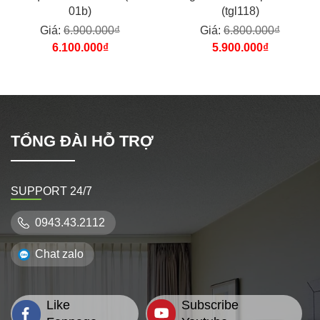
01b)
(tgl118)
Giá:
6.900.000₫
Giá:
6.800.000₫
6.100.000₫
5.900.000₫
TỔNG ĐÀI HỖ TRỢ
SUPPORT 24/7
0943.43.2112
Chat zalo
Like
Subscribe