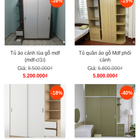
-39%
-15%
Tủ áo cánh lùa gỗ mdf
Tủ quần áo gỗ Mdf phối
(mdf-cl1i)
cánh
Giá:
8.500.000₫
Giá:
6.800.000₫
5.200.000₫
5.800.000₫
-18%
-40%