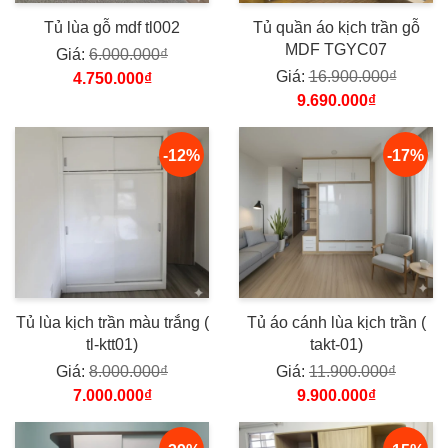
Tủ lùa gỗ mdf tl002
Tủ quần áo kịch trần gỗ
MDF TGYC07
Giá:
6.000.000₫
Giá:
16.900.000₫
4.750.000₫
9.690.000₫
-12%
-17%
Tủ lùa kịch trần màu trắng (
Tủ áo cánh lùa kịch trần (
tl-ktt01)
takt-01)
Giá:
8.000.000₫
Giá:
11.900.000₫
7.000.000₫
9.900.000₫