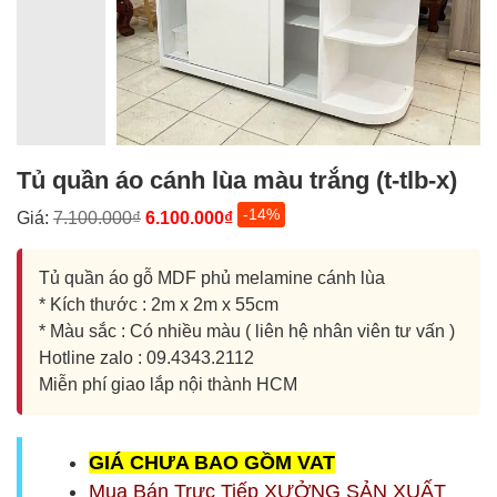
Tủ quần áo cánh lùa màu trắng (t-tlb-x)
-14%
Giá:
7.100.000₫
6.100.000₫
Tủ quần áo gỗ MDF phủ melamine cánh lùa
* Kích thước : 2m x 2m x 55cm
* Màu sắc : Có nhiều màu ( liên hệ nhân viên tư vấn )
Hotline zalo : 09.4343.2112
Miễn phí giao lắp nội thành HCM
G
IÁ CHƯA BAO GỒM
VAT
Mua Bán Trực Tiếp XƯỞNG SẢN XUẤT