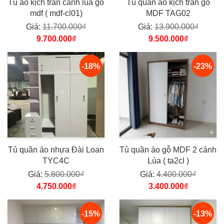
Tủ áo kịch trần cánh lùa gỗ
Tủ quần áo kịch trần gỗ
mdf ( mdf-cl01)
MDF TAG02
Giá:
11.700.000₫
Giá:
13.900.000₫
9.700.000₫
9.500.000₫
-18%
-23%
Tủ quần áo nhựa Đài Loan
Tủ quần áo gỗ MDF 2 cánh
TYC4C
Lùa ( ta2cl )
Giá:
5.800.000₫
Giá:
4.400.000₫
4.750.000₫
3.400.000₫
-15%
-13%