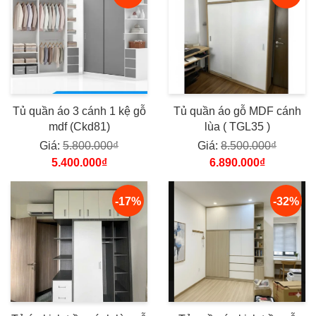
Tủ quần áo 3 cánh 1 kệ gỗ
Tủ quần áo gỗ MDF cánh
mdf (Ckd81)
lùa ( TGL35 )
Giá:
5.800.000₫
Giá:
8.500.000₫
5.400.000₫
6.890.000₫
-17%
-32%