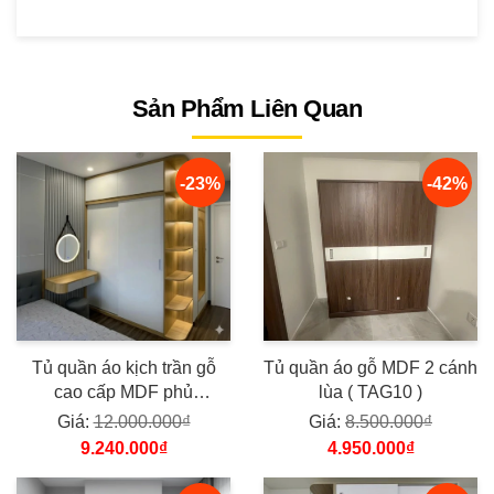
Sản Phẩm Liên Quan
-23%
-42%
Tủ quần áo kịch trần gỗ
Tủ quần áo gỗ MDF 2 cánh
cao cấp MDF phủ
lùa ( TAG10 )
Melamine TYC12
Giá:
12.000.000₫
Giá:
8.500.000₫
9.240.000₫
4.950.000₫