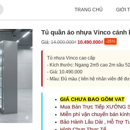
TRANG CHỦ
GIỚI 
Tủ quần áo nhựa Vinco cánh kí
-25%
Giá:
14.000.000₫
10.490.000₫
Tủ nhựa Vinco cao cấp
- Kích thước: Ngang 2m5 cao 2m sâu 5
- Giá: 10.490.000
- Màu: Đủ màu ( liên hệ nhân viên để đ
G
IÁ CHƯA BAO GỒM
VAT
Mua Bán Trực Tiếp XƯỞNG 
Miễn phí vận chuyển bán kín
Bảo Hành Lâu Dài , Hỗ Trợ T
Hình Chụp Thực Tế