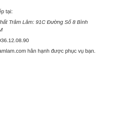
p tại:
hất Trâm Lâm:
9
1C Đường Số 8 Bình
M
936.12.08.90
ramlam.com
hân hạnh được phục vụ bạn.