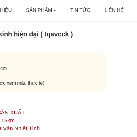
THIỆU
SẢN PHẨM
TIN TỨC
LIÊN HỆ
nh hiện đại ( tqavcck )
2cm
ược xem màu thực tế)
SẢN XUẤT
h 15km
ư Vấn Nhiệt Tình