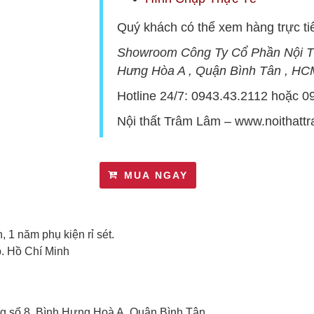
Quý khách có thể xem hàng trực tiế
Showroom Công Ty Cổ Phần Nội T
Hưng Hòa A , Quận Bình Tân , HC
Hotline 24/7:
0943.43.2112
hoặc
0
Nội thất Trâm Lâm –
www.noithatt
MUA NGAY
 1 năm phụ kiện rỉ sét.
p. Hồ Chí Minh
g số 8, Bình Hưng Hoà A, Quận Bình Tân.