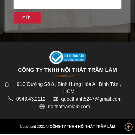
GỬI
CÔNG TY TNHH NỘI THẤT TRÂM LÂM
91C Đường Số 8 , Bình Hưng Hòa A , Bình Tân ,
HCM
0943.43.2112
quocthanh5247@gmail.com
noithattramlam.com
Copyright 2021 ©
CÔNG TY TNHH NỘI THẤT TRÂM LÂM