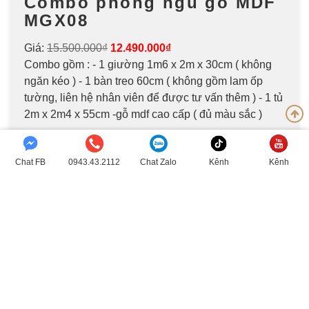
Combo phòng ngủ gỗ MDF
MGX08
Giá:
15.500.000₫
12.490.000₫
Combo gồm : - 1 giường 1m6 x 2m x 30cm ( không
ngăn kéo ) - 1 bàn treo 60cm ( không gồm lam ốp
tường, liên hệ nhân viên để được tư vấn thêm ) - 1 tủ
2m x 2m4 x 55cm -gỗ mdf cao cấp ( đủ màu sắc )
Chat FB
0943.43.2112
Chat Zalo
Kênh
Kênh
Tiktok
Youtube