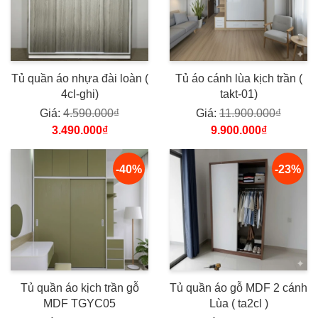
Tủ quần áo nhựa đài loàn (
Tủ áo cánh lùa kịch trần (
4cl-ghi)
takt-01)
Giá:
4.590.000₫
Giá:
11.900.000₫
3.490.000₫
9.900.000₫
-40%
-23%
Tủ quần áo kịch trần gỗ
Tủ quần áo gỗ MDF 2 cánh
MDF TGYC05
Lùa ( ta2cl )