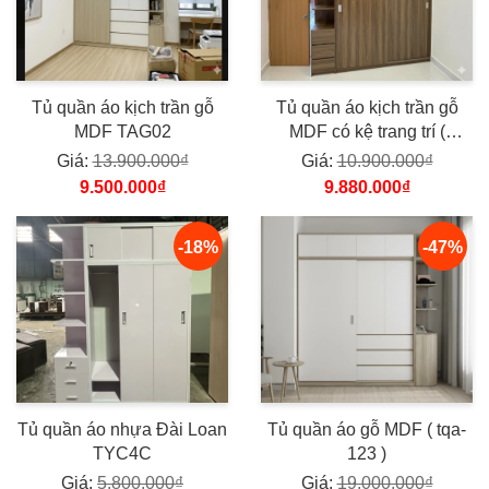
Tủ quần áo kịch trần gỗ
Tủ quần áo kịch trần gỗ
MDF TAG02
MDF có kệ trang trí (
TQAG221 )
Giá:
13.900.000₫
Giá:
10.900.000₫
9.500.000₫
9.880.000₫
-18%
-47%
Tủ quần áo nhựa Đài Loan
Tủ quần áo gỗ MDF ( tqa-
TYC4C
123 )
Giá:
5.800.000₫
Giá:
19.000.000₫