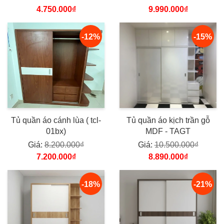
4.750.000₫
9.990.000₫
-12%
-15%
Tủ quần áo cánh lùa ( tcl-
Tủ quần áo kịch trần gỗ
01bx)
MDF - TAGT
Giá:
8.200.000₫
Giá:
10.500.000₫
7.200.000₫
8.890.000₫
-18%
-21%