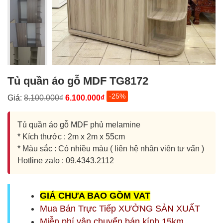
Tủ quần áo gỗ MDF TG8172
-25%
Giá:
8.100.000₫
6.100.000₫
Tủ quần áo gỗ MDF phủ melamine
* Kích thước : 2m x 2m x 55cm
* Màu sắc : Có nhiều màu ( liên hệ nhân viên tư vấn )
Hotline zalo : 09.4343.2112
G
IÁ CHƯA BAO GỒM
VAT
Mua Bán Trực Tiếp XƯỞNG SẢN XUẤT
Miễn phí vận chuyển bán kính 15km