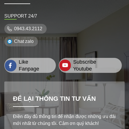
SUPPORT 24/7
0943.43.2112
Chat zalo
Like
Subscribe
Fanpage
Youtube
ĐỂ LẠI THÔNG TIN TƯ VẤN
Điền đầy đủ thông tin để nhận được những ưu đãi
mới nhất từ chúng tôi. Cảm ơn quý khách!