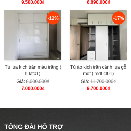
9.500.000₫
6.890.000₫
-12%
-17%
Tủ lùa kịch trần màu trắng (
Tủ áo kịch trần cánh lùa gỗ
tl-ktt01)
mdf ( mdf-cl01)
Giá:
8.000.000₫
Giá:
11.700.000₫
7.000.000₫
9.700.000₫
TỔNG ĐÀI HỖ TRỢ