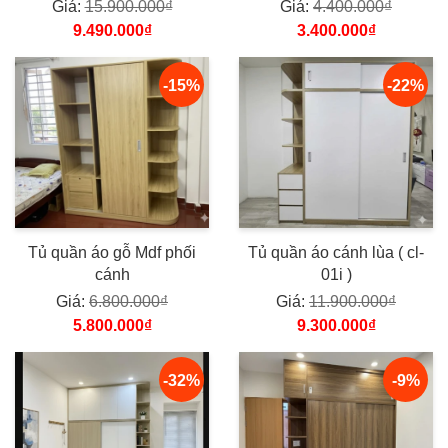
Giá:
15.900.000₫
Giá:
4.400.000₫
9.490.000₫
3.400.000₫
-15%
-22%
Tủ quần áo gỗ Mdf phối
Tủ quần áo cánh lùa ( cl-
cánh
01i )
Giá:
6.800.000₫
Giá:
11.900.000₫
5.800.000₫
9.300.000₫
-32%
-9%