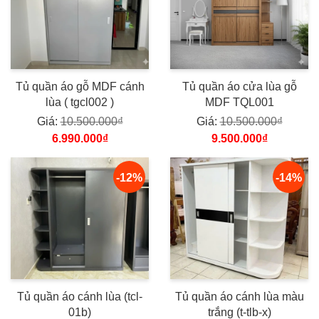
Tủ quần áo gỗ MDF cánh
Tủ quần áo cửa lùa gỗ
lùa ( tgcl002 )
MDF TQL001
Giá:
10.500.000₫
Giá:
10.500.000₫
6.990.000₫
9.500.000₫
-12%
-14%
Tủ quần áo cánh lùa (tcl-
Tủ quần áo cánh lùa màu
01b)
trắng (t-tlb-x)