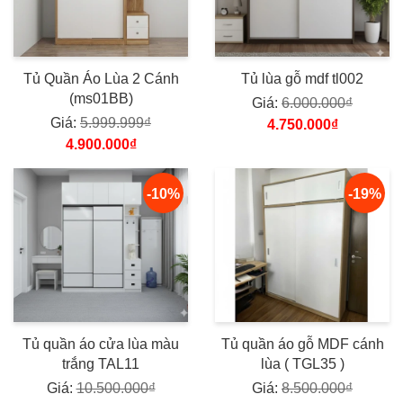
Tủ Quần Áo Lùa 2 Cánh
Tủ lùa gỗ mdf tl002
(ms01BB)
Giá:
6.000.000₫
Giá:
5.999.999₫
4.750.000₫
4.900.000₫
-10%
-19%
Tủ quần áo cửa lùa màu
Tủ quần áo gỗ MDF cánh
trắng TAL11
lùa ( TGL35 )
Giá:
10.500.000₫
Giá:
8.500.000₫