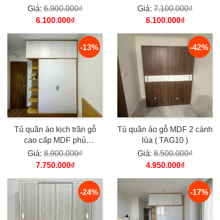
Giá:
6.900.000₫
Giá:
7.100.000₫
6.100.000₫
6.100.000₫
-13%
-42%
Tủ quần áo kịch trần gỗ
Tủ quần áo gỗ MDF 2 cánh
cao cấp MDF phủ
lùa ( TAG10 )
Melamine TQAM01
Giá:
8.900.000₫
Giá:
8.500.000₫
7.750.000₫
4.950.000₫
-24%
-17%