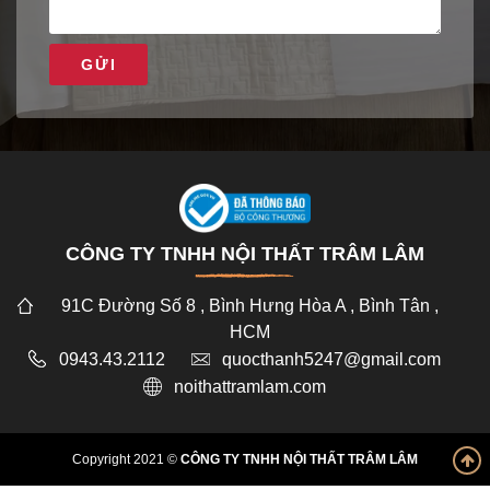
GỬI
CÔNG TY TNHH NỘI THẤT TRÂM LÂM
91C Đường Số 8 , Bình Hưng Hòa A , Bình Tân ,
HCM
0943.43.2112
quocthanh5247@gmail.com
noithattramlam.com
Copyright 2021 ©
CÔNG TY TNHH NỘI THẤT TRÂM LÂM