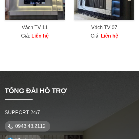
Vách TV 11
Vách TV 07
Giá:
Liên hệ
Giá:
Liên hệ
TỔNG ĐÀI HỖ TRỢ
SUPPORT 24/7
0943.43.2112