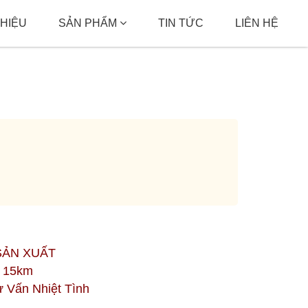
THIỆU
SẢN PHẨM
TIN TỨC
LIÊN HỆ
SẢN XUẤT
h 15km
ư Vấn Nhiệt Tình