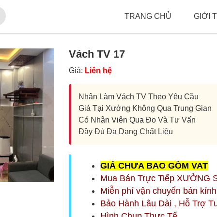
TRANG CHỦ
GIỚI 
Vách TV 17
Giá:
Liên hệ
Nhận Làm Vách TV Theo Yêu Cầu
Giá Tại Xưởng Không Qua Trung Gian
Có Nhân Viên Qua Đo Và Tư Vấn
Đầy Đủ Đa Dạng Chất Liệu
G
IÁ CHƯA BAO GỒM
VAT
Mua Bán Trực Tiếp XƯỞNG 
Miễn phí vận chuyển bán kín
Bảo Hành Lâu Dài , Hỗ Trợ T
Hình Chụp Thực Tế