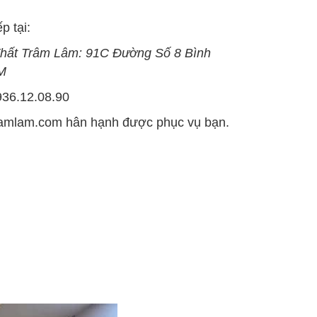
p tại:
hất Trâm Lâm:
9
1C Đường Số 8 Bình
M
936.12.08.90
ramlam.com
hân hạnh được phục vụ bạn.